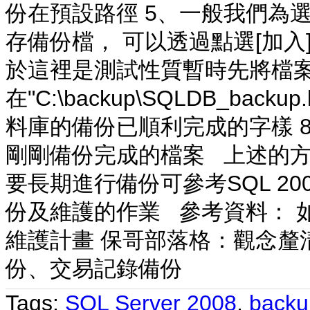
份在預設路徑 5、一般我們為
存備份檔， 可以透過點選[加入
於這裡是測試性質暫時先將檔
在"C:\backup\SQLDB_bac
料庫的備份已順利完成的字樣 
剛剛備份完成的檔案 上述的方
要長期進行備份可參考SQL 20
份及維護的作業 參考資料： 如何
維護計畫 保哥部落格：觀念釐清：
份、交易記錄備份
Tags:
SQL Server 2008
,
backu