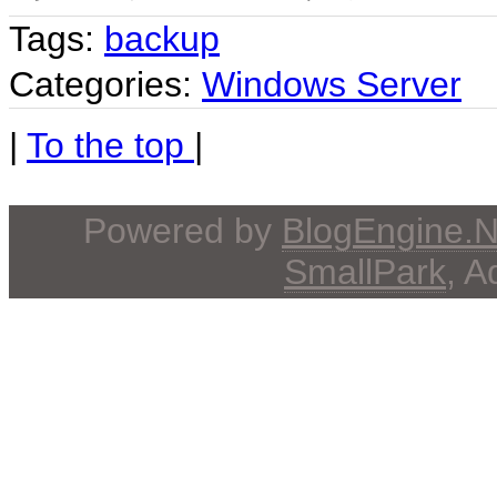
Tags:
backup
Categories:
Windows Server
|
To the top
|
Powered by
BlogEngine.
SmallPark
, 