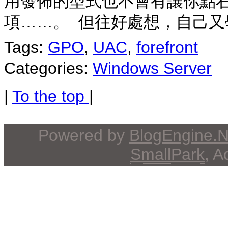
用發佈的型式也不會有讓你點右鍵按 ru
項……。 但往好處想，自己又
Tags:
GPO
,
UAC
,
forefront
Categories:
Windows Server
|
To the top
|
Powered by
BlogEngine.
SmallPark
, 