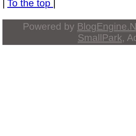
|
To the top
|
Powered by
BlogEngine.
SmallPark
, 