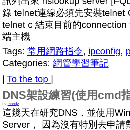
訊列出來 nslookup server [
錄 telnet連線必須先安裝telnet Clie
telnet c 結束目前的connection t
端主機
Tags:
常用網路指令
,
ipconfig
,
Categories:
網管學習筆記
|
To the top
|
DNS架設練習(使用cmd
by
mandy
這幾天在研究DNS，並使用Window
Server， 因為沒有特別去