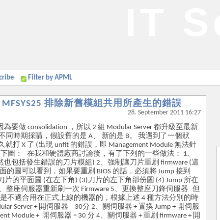
IT S
cribe
Filter by APML
 System MFSYS25 排除新舊模組共用所產生的錯誤
28. September 2011 16:27
為要做 consolidation ，所以 2 組 Modular Server 都升級至最新
Server 是在不同時期採購，假設舊的是 A、 新的是 B。 我遇到了一個狀
 了 (出現 unfit 的錯誤，即 Management Module 無法針
VM)，如下圖： 在我和硬體廠商討論後，有了下列的一些做法： 1、
包括發生錯誤的刀片模組) 2、強制讓刀片重刷 firmware (這
面的圖可以看到，如果要重刷 BIOS 的話，必須將 Jump 接到
片的平面圖 (在左下角) (3)刀片的左下角部份圖 (4) Jump 所在
ule 4、整座伺服器重新刷一次 Firmware 5、更換整座刀鋒伺服器 但
是不適合用在正式上線的機器的，根據上述 4 種方法分別的時
 Server + 開伺服器 = 30分 2、關伺服器 + 置換 Jump + 開伺服
nt Module + 開伺服器 = 30 分 4、關伺服器 + 重刷 firmware + 開