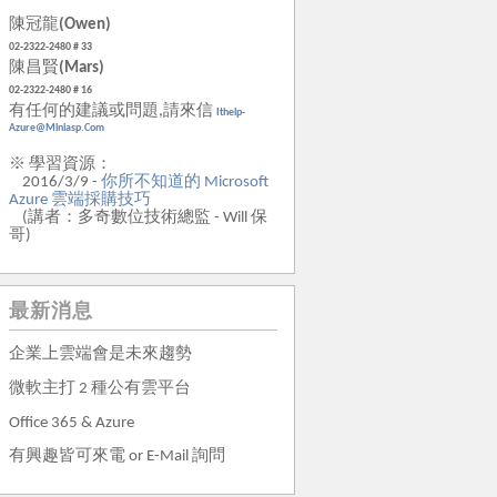
陳冠龍
(Owen)
02-2322-2480 # 33
陳昌賢
(Mars)
02-2322-2480 # 16
有任何的建議或問題,請來信
Ithelp-
Azure@miniasp.com
※ 學習資源：
2016/3/9 -
你所不知道的 Microsoft
Azure 雲端採購技巧
(講者：多奇數位技術總監 - Will 保
哥)
最新消息
企業上雲端會是未來趨勢
微軟主打 2 種公有雲平台
Office 365 & Azure
有興趣皆可來電 or E-Mail 詢問