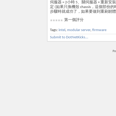
伺服器 = 2小時 5、關伺服器 + 重新
定 (如果只換機殼 chassis，這個部份的時
步驟時就成功了，如果要做到重刷韌體
第一個評分
Tags:
intel
,
modular server
,
firmware
Submit to DotNetKicks...
Po