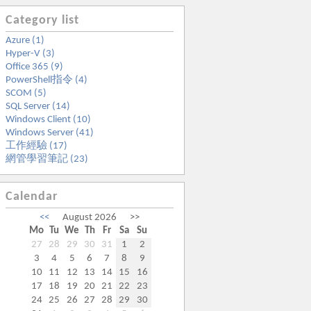
Category list
Azure (1)
Hyper-V (3)
Office 365 (9)
PowerShell指令 (4)
SCOM (5)
SQL Server (14)
Windows Client (10)
Windows Server (41)
工作經驗 (17)
網管學習筆記 (23)
Calendar
<<
August 2026
>>
Mo
Tu
We
Th
Fr
Sa
Su
27
28
29
30
31
1
2
3
4
5
6
7
8
9
10
11
12
13
14
15
16
17
18
19
20
21
22
23
24
25
26
27
28
29
30