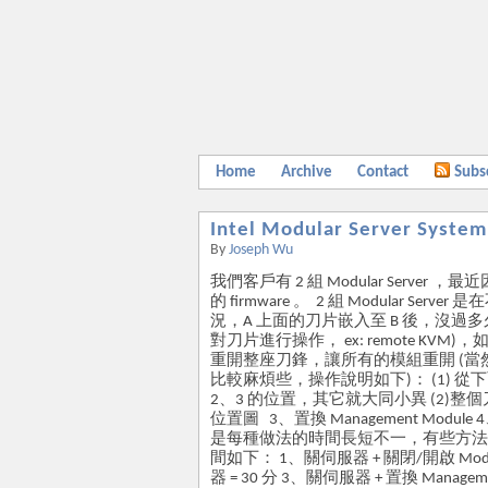
Home
Archive
Contact
Subs
Intel Modular Server
By
Joseph Wu
我們客戶有 2 組 Modular Server ，最近因
的 firmware 。 2 組 Modular 
況，A 上面的刀片嵌入至 B 後，沒過多久就打 X
對刀片進行操作， ex: remote K
重開整座刀鋒，讓所有的模組重開 (當然也
比較麻煩些，操作說明如下)： (1) 從下
2、3 的位置，其它就大同小異 (2)整個刀
位置圖 3、置換 Management Mod
是每種做法的時間長短不一，有些方法
間如下： 1、關伺服器 + 關閉/開啟 Modular
器 = 30 分 3、關伺服器 + 置換 Manageme